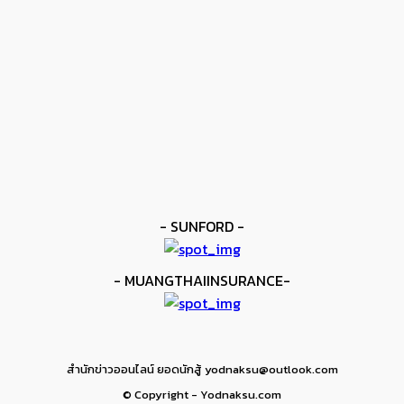
kee yodmuaylok
-
11 มิถุนายน 2026
ข่าวดัง
ยาบูกิ ป้อง IBF ชนะแต้ม คาลิกซ์โต
kee yodmuaylok
-
11 มิถุนายน 2026
ข่าวมวย
เมสัน ป้องไฟต์บังคับกับ คอร์ดินา
kee yodmuaylok
-
6 มิถุนายน 2026
- SUNFORD -
- MUANGTHAIINSURANCE-
สำนักข่าวออนไลน์ ยอดนักสู้ yodnaksu@outlook.com
© Copyright - Yodnaksu.com