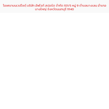
โฆษณาบนเวปไซดฺ์ บริษัท อัพไรท์ สปอร์ต จำกัด 101/5 หมู่ 9 ตำบลบางเลน อำเภอ
บางใหญ่ จังหวัดนนทบุรี 11140