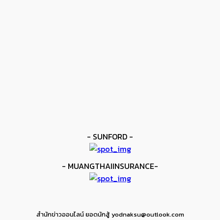
โมโลนีย์ ครองแชมป์โลก IBF
kee yodmuaylok
-
11 มิถุนายน 2026
ข่าวดัง
ยาบูกิ ป้อง IBF ชนะแต้ม คาลิกซ์โต
kee yodmuaylok
-
11 มิถุนายน 2026
ข่าวมวย
เมสัน ป้องไฟต์บังคับกับ คอร์ดินา
kee yodmuaylok
-
6 มิถุนายน 2026
- SUNFORD -
- MUANGTHAIINSURANCE-
สำนักข่าวออนไลน์ ยอดนักสู้ yodnaksu@outlook.com