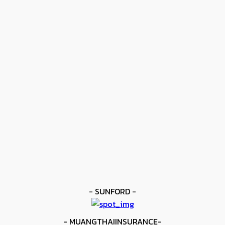
- ปุ๋ยไข่มุกตราเรือใบไข่มุก -
ข่าวดัง
โมโลนีย์ ครองแชมป์โลก IBF
kee yodmuaylok
-
11 มิถุนายน 2026
ข่าวดัง
ยาบูกิ ป้อง IBF ชนะแต้ม คาลิกซ์โต
kee yodmuaylok
-
11 มิถุนายน 2026
ข่าวมวย
เมสัน ป้องไฟต์บังคับกับ คอร์ดินา
kee yodmuaylok
-
6 มิถุนายน 2026
- SUNFORD -
- MUANGTHAIINSURANCE-