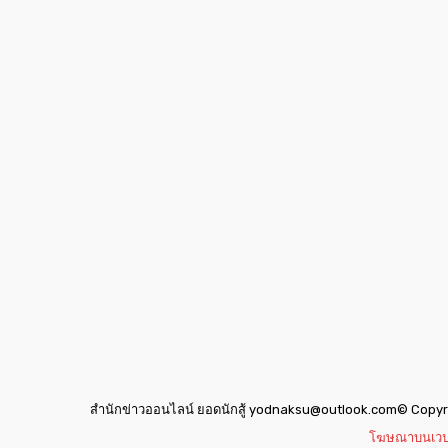
ข่าวดัง
ยาบูกิ ป้อง IBF ชนะแต้ม คาลิกซ์โต
11 มิถุนายน 2026
ข่าวมวย
เมสัน ป้องไฟต์บังคับกับ คอร์ดินา
6 มิถุนายน 2026
สำนักข่าวออนไลน์ ยอดนักสู้ yodnaksu@outlook.com
© Copyr
โฆษณาบนเวปไซด