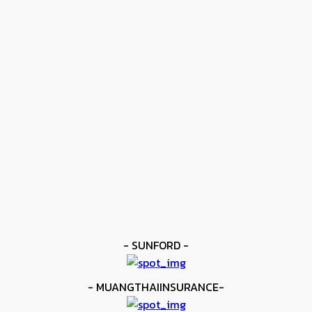
ข่าวดัง
โมโลนีย์ ครองแชมป์โลก IBF
kee yodmuaylok
-
11 มิถุนายน 2026
ข่าวดัง
ยาบูกิ ป้อง IBF ชนะแต้ม คาลิกซ์โต
kee yodmuaylok
-
11 มิถุนายน 2026
ข่าวมวย
เมสัน ป้องไฟต์บังคับกับ คอร์ดินา
kee yodmuaylok
-
6 มิถุนายน 2026
- SUNFORD -
- MUANGTHAIINSURANCE-