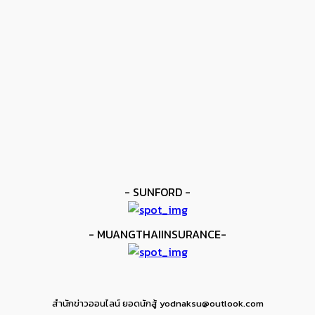
โมโลนีย์ ครองแชมป์โลก IBF
kee yodmuaylok
-
11 มิถุนายน 2026
ข่าวดัง
ยาบูกิ ป้อง IBF ชนะแต้ม คาลิกซ์โต
kee yodmuaylok
-
11 มิถุนายน 2026
ข่าวมวย
เมสัน ป้องไฟต์บังคับกับ คอร์ดินา
kee yodmuaylok
-
6 มิถุนายน 2026
- SUNFORD -
- MUANGTHAIINSURANCE-
สำนักข่าวออนไลน์ ยอดนักสู้ yodnaksu@outlook.com