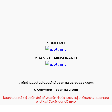
kee yodmuaylok
-
11 มิถุนายน 2026
ข่าวมวย
เมสัน ป้องไฟต์บังคับกับ คอร์ดินา
kee yodmuaylok
-
6 มิถุนายน 2026
- SUNFORD -
- MUANGTHAIINSURANCE-
สำนักข่าวออนไลน์ ยอดนักสู้ yodnaksu@outlook.com
© Copyright - Yodnaksu.com
โฆษณาบนเวปไซดฺ์ บริษัท อัพไรท์ สปอร์ต จำกัด 101/5 หมู่ 9 ตำบลบางเลน อำเภอ
บางใหญ่ จังหวัดนนทบุรี 11140