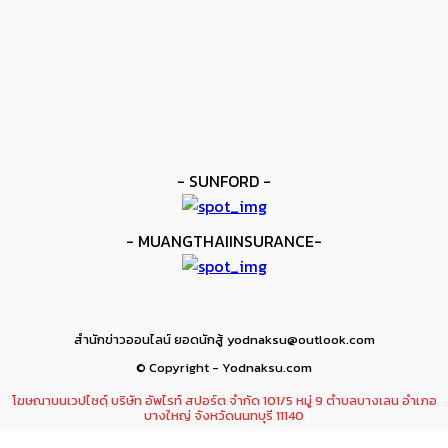
ยาบูกิ ป้อง IBF ชนะแต้ม คาลิกซ์โต
kee yodmuaylok
-
11 มิถุนายน 2026
ข่าวมวย
เมสัน ป้องไฟต์บังคับกับ คอร์ดินา
kee yodmuaylok
-
6 มิถุนายน 2026
- SUNFORD -
- MUANGTHAIINSURANCE-
สำนักข่าวออนไลน์ ยอดนักสู้ yodnaksu@outlook.com
© Copyright - Yodnaksu.com
โฆษณาบนเวปไซดฺ์ บริษัท อัพไรท์ สปอร์ต จำกัด 101/5 หมู่ 9 ตำบลบางเลน อำเภอ
บางใหญ่ จังหวัดนนทบุรี 11140