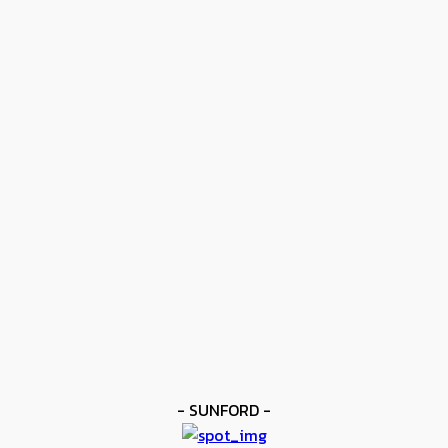
kee yodmuaylok
-
17 มิถุนายน 2026
- ปุ๋ยไข่มุกตราเรือใบไข่มุก -
ข่าวดัง
โมโลนีย์ ครองแชมป์โลก IBF
kee yodmuaylok
-
11 มิถุนายน 2026
ข่าวดัง
ยาบูกิ ป้อง IBF ชนะแต้ม คาลิกซ์โต
kee yodmuaylok
-
11 มิถุนายน 2026
ข่าวมวย
เมสัน ป้องไฟต์บังคับกับ คอร์ดินา
kee yodmuaylok
-
6 มิถุนายน 2026
- SUNFORD -