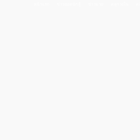
หน้าแรก
ข่าวยอดนักสู้
ข่าวมวย
คลุกวงใน
คล
“ฤทธิเดช” บู๊รุนแรงคว้าชัย
ข่าวมวย
23 กรกฎาคม 2022
Updated:
24 กรกฎาคม 2022
แบ่งปัน
Facebook
By
Por Piroon