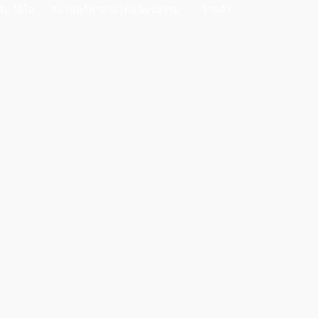
ิป วีดีโอ
สมาคมกีฬามวยไทยวัฒนธรรม
ร้านค้า
ที่อ้อมน้อย
LINE