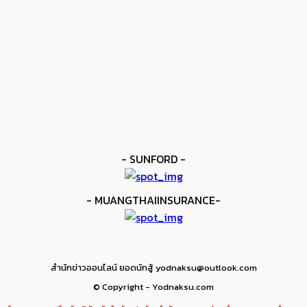
ข่าวดัง
ยาบูกิ ป้อง IBF ชนะแต้ม คาลิกซ์โต
kee yodmuaylok
-
11 มิถุนายน 2026
ข่าวมวย
เมสัน ป้องไฟต์บังคับกับ คอร์ดินา
kee yodmuaylok
-
6 มิถุนายน 2026
- SUNFORD -
- MUANGTHAIINSURANCE-
สำนักข่าวออนไลน์ ยอดนักสู้ yodnaksu@outlook.com
© Copyright - Yodnaksu.com