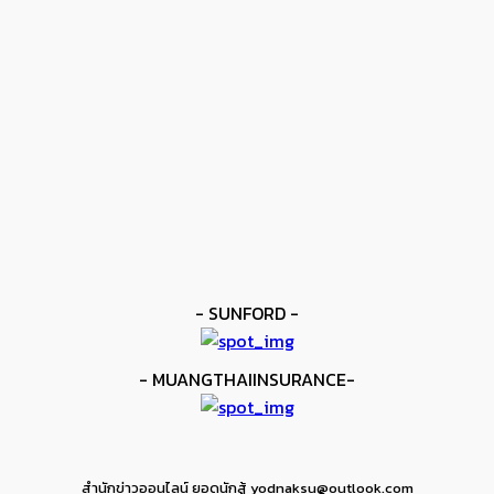
โมโลนีย์ ครองแชมป์โลก IBF
kee yodmuaylok
-
11 มิถุนายน 2026
ข่าวดัง
ยาบูกิ ป้อง IBF ชนะแต้ม คาลิกซ์โต
kee yodmuaylok
-
11 มิถุนายน 2026
ข่าวมวย
เมสัน ป้องไฟต์บังคับกับ คอร์ดินา
kee yodmuaylok
-
6 มิถุนายน 2026
- SUNFORD -
- MUANGTHAIINSURANCE-
สำนักข่าวออนไลน์ ยอดนักสู้ yodnaksu@outlook.com