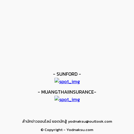
ข่าวดัง
ยาบูกิ ป้อง IBF ชนะแต้ม คาลิกซ์โต
kee yodmuaylok
-
11 มิถุนายน 2026
ข่าวมวย
เมสัน ป้องไฟต์บังคับกับ คอร์ดินา
kee yodmuaylok
-
6 มิถุนายน 2026
- SUNFORD -
- MUANGTHAIINSURANCE-
สำนักข่าวออนไลน์ ยอดนักสู้ yodnaksu@outlook.com
© Copyright - Yodnaksu.com