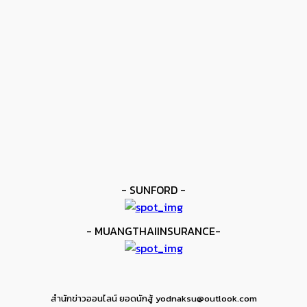
โมโลนีย์ ครองแชมป์โลก IBF
kee yodmuaylok
-
11 มิถุนายน 2026
ข่าวดัง
ยาบูกิ ป้อง IBF ชนะแต้ม คาลิกซ์โต
kee yodmuaylok
-
11 มิถุนายน 2026
ข่าวมวย
เมสัน ป้องไฟต์บังคับกับ คอร์ดินา
kee yodmuaylok
-
6 มิถุนายน 2026
- SUNFORD -
- MUANGTHAIINSURANCE-
สำนักข่าวออนไลน์ ยอดนักสู้ yodnaksu@outlook.com