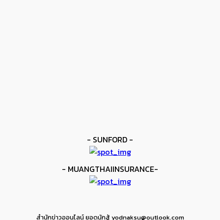
โมโลนีย์ ครองแชมป์โลก IBF
kee yodmuaylok
-
11 มิถุนายน 2026
ข่าวดัง
ยาบูกิ ป้อง IBF ชนะแต้ม คาลิกซ์โต
kee yodmuaylok
-
11 มิถุนายน 2026
ข่าวมวย
เมสัน ป้องไฟต์บังคับกับ คอร์ดินา
kee yodmuaylok
-
6 มิถุนายน 2026
- SUNFORD -
- MUANGTHAIINSURANCE-
สำนักข่าวออนไลน์ ยอดนักสู้ yodnaksu@outlook.com