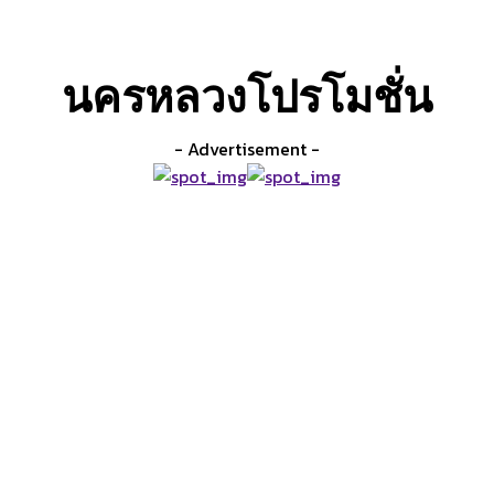
ิป วีดีโอ
สมาคมกีฬามวยไทยวัฒนธรรม
ร้านค้า
นครหลวงโปรโมชั่น
- Advertisement -