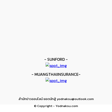
ข่าวดัง
ยาบูกิ ป้อง IBF ชนะแต้ม คาลิกซ์โต
kee yodmuaylok
-
11 มิถุนายน 2026
ข่าวมวย
เมสัน ป้องไฟต์บังคับกับ คอร์ดินา
kee yodmuaylok
-
6 มิถุนายน 2026
- SUNFORD -
- MUANGTHAIINSURANCE-
สำนักข่าวออนไลน์ ยอดนักสู้ yodnaksu@outlook.com
© Copyright - Yodnaksu.com