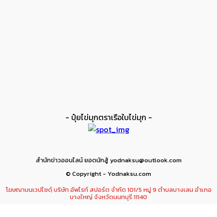
มวยรัตนโกสินทร์ ประเภท มวยรัตน
ศิลป์
มวยรัตนโกสินทร์ ประเภท มวยรัตน
สยาม
การฝึกทักษะมวยไทยขั้นพื้นฐาน แบบที่ 1 – 5
- ปุ๋ยไข่มุกตราเรือใบไข่มุก -
สำนักข่าวออนไลน์ ยอดนักสู้ yodnaksu@outlook.com
© Copyright - Yodnaksu.com
โฆษณาบนเวปไซดฺ์ บริษัท อัพไรท์ สปอร์ต จำกัด 101/5 หมู่ 9 ตำบลบางเลน อำเภอ
บางใหญ่ จังหวัดนนทบุรี 11140