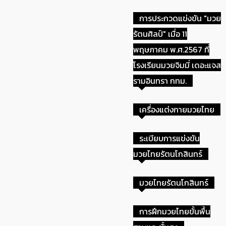
การประกวดแข่งขัน "มวย
ประกาศ เพลงที่ใช้ในการประกวด
รัตนศิลป์" เมื่อ 11
มวยไทยรัตนโกสินทร์
พฤษภาคม พ.ศ.2567 ที่
โรงเรียนมวยจิมมี่ เดอะแจส
รามอินทรา กทม.
ดาวน์โหลด ใบสมัครมวย
รัตนโกสินทร์ ได้ที่นี่
เครื่องแต่งกายมวยไทย
ระเบียบการแข่งขัน
เปิดรับสมัครแข่งขันมวย
มวยไทยรัตนโกสินทร์
รัตนโกสินทร์ ถึง 29 ส.ค.นี้
มวยไทยรัตนโกสินทร์
ทีมโรงเรียนพานทองสภาชนูปถัมภ์
การฝึกมวยไทยขั้นพื้น
คว้าชนะเลิศมวยรัตนศิลป์