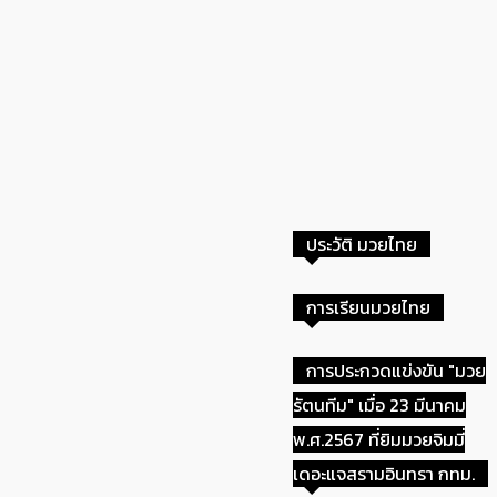
ประว้ติสมาคมกีฬามวยไทยวัฒนธรรม
ข่าวสมาคมกีฬามวยไทย
ที่มา สมาคมกีฬามวยไทยวัฒนธรรม
วัฒนธรรม
ประวัติ มวยไทย
ที่มา มวยไทยรัตนโกสินทร์
การเรียนมวยไทย
ใบจดทะเบียนจัดตั้งสมาคมกีฬา
การประกวดแข่งขัน "มวย
มวยไทยวัฒนธรรม
รัตนทีม" เมื่อ 23 มีนาคม
พ.ศ.2567 ที่ยิมมวยจิมมี่
รายชื่อคณะกรรมการสมาคมกีฬา
เดอะแจสรามอินทรา กทม.
มวยไทยวัฒนธรรม