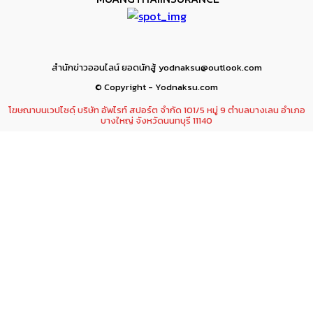
สำนักข่าวออนไลน์ ยอดนักสู้ yodnaksu@outlook.com
© Copyright - Yodnaksu.com
โฆษณาบนเวปไซดฺ์ บริษัท อัพไรท์ สปอร์ต จำกัด 101/5 หมู่ 9 ตำบลบางเลน อำเภอ
บางใหญ่ จังหวัดนนทบุรี 11140