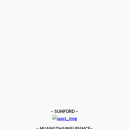
- ปุ๋ยไข่มุกตราเรือใบไข่มุก -
ข่าวดัง
โมโลนีย์ ครองแชมป์โลก IBF
kee yodmuaylok
-
11 มิถุนายน 2026
ข่าวดัง
ยาบูกิ ป้อง IBF ชนะแต้ม คาลิกซ์โต
kee yodmuaylok
-
11 มิถุนายน 2026
ข่าวมวย
เมสัน ป้องไฟต์บังคับกับ คอร์ดินา
kee yodmuaylok
-
6 มิถุนายน 2026
- SUNFORD -
- MUANGTHAIINSURANCE-