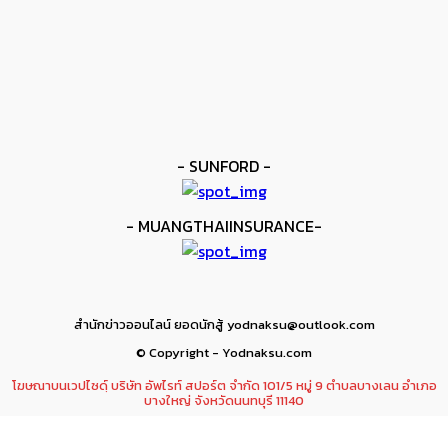
kee yodmuaylok
-
11 มิถุนายน 2026
ข่าวมวย
เมสัน ป้องไฟต์บังคับกับ คอร์ดินา
kee yodmuaylok
-
6 มิถุนายน 2026
- SUNFORD -
- MUANGTHAIINSURANCE-
สำนักข่าวออนไลน์ ยอดนักสู้ yodnaksu@outlook.com
© Copyright - Yodnaksu.com
โฆษณาบนเวปไซดฺ์ บริษัท อัพไรท์ สปอร์ต จำกัด 101/5 หมู่ 9 ตำบลบางเลน อำเภอ
บางใหญ่ จังหวัดนนทบุรี 11140