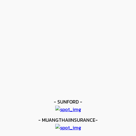
ข่าวดัง
โมโลนีย์ ครองแชมป์โลก IBF
kee yodmuaylok
-
11 มิถุนายน 2026
ข่าวดัง
ยาบูกิ ป้อง IBF ชนะแต้ม คาลิกซ์โต
kee yodmuaylok
-
11 มิถุนายน 2026
ข่าวมวย
เมสัน ป้องไฟต์บังคับกับ คอร์ดินา
kee yodmuaylok
-
6 มิถุนายน 2026
- SUNFORD -
- MUANGTHAIINSURANCE-