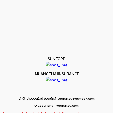
ข่าวดัง
ยาบูกิ ป้อง IBF ชนะแต้ม คาลิกซ์โต
kee yodmuaylok
-
11 มิถุนายน 2026
ข่าวมวย
เมสัน ป้องไฟต์บังคับกับ คอร์ดินา
kee yodmuaylok
-
6 มิถุนายน 2026
- SUNFORD -
- MUANGTHAIINSURANCE-
สำนักข่าวออนไลน์ ยอดนักสู้ yodnaksu@outlook.com
© Copyright - Yodnaksu.com