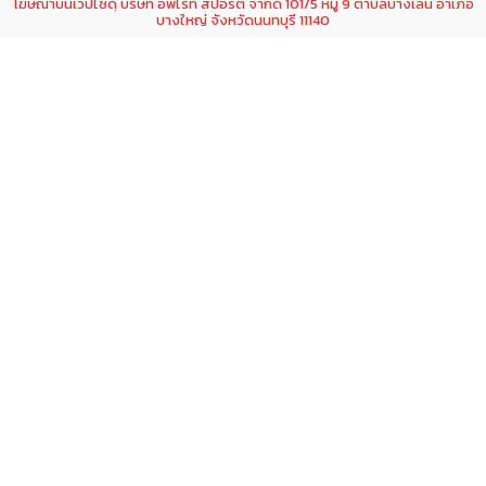
โฆษณาบนเวปไซดฺ์ บริษัท อัพไรท์ สปอร์ต จำกัด 101/5 หมู่ 9 ตำบลบางเลน อำเภอ
บางใหญ่ จังหวัดนนทบุรี 11140