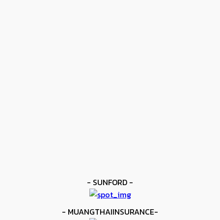
ข่าวดัง
โมโลนีย์ ครองแชมป์โลก IBF
kee yodmuaylok
-
11 มิถุนายน 2026
ข่าวดัง
ยาบูกิ ป้อง IBF ชนะแต้ม คาลิกซ์โต
kee yodmuaylok
-
11 มิถุนายน 2026
ข่าวมวย
เมสัน ป้องไฟต์บังคับกับ คอร์ดินา
kee yodmuaylok
-
6 มิถุนายน 2026
- SUNFORD -
- MUANGTHAIINSURANCE-