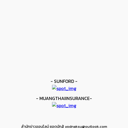
โมโลนีย์ ครองแชมป์โลก IBF
kee yodmuaylok
-
11 มิถุนายน 2026
ข่าวดัง
ยาบูกิ ป้อง IBF ชนะแต้ม คาลิกซ์โต
kee yodmuaylok
-
11 มิถุนายน 2026
ข่าวมวย
เมสัน ป้องไฟต์บังคับกับ คอร์ดินา
kee yodmuaylok
-
6 มิถุนายน 2026
- SUNFORD -
- MUANGTHAIINSURANCE-
สำนักข่าวออนไลน์ ยอดนักสู้ yodnaksu@outlook.com