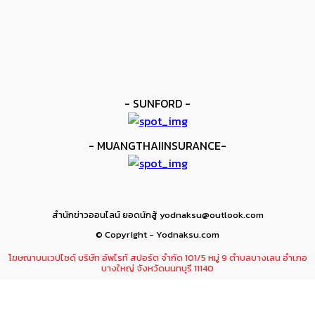
ข่าวมวย
เมสัน ป้องไฟต์บังคับกับ คอร์ดินา
kee yodmuaylok
-
6 มิถุนายน 2026
- SUNFORD -
- MUANGTHAIINSURANCE-
สำนักข่าวออนไลน์ ยอดนักสู้ yodnaksu@outlook.com
© Copyright - Yodnaksu.com
โฆษณาบนเวปไซดฺ์ บริษัท อัพไรท์ สปอร์ต จำกัด 101/5 หมู่ 9 ตำบลบางเลน อำเภอ
บางใหญ่ จังหวัดนนทบุรี 11140