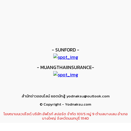
kee yodmuaylok
-
11 มิถุนายน 2026
ข่าวมวย
เมสัน ป้องไฟต์บังคับกับ คอร์ดินา
kee yodmuaylok
-
6 มิถุนายน 2026
- SUNFORD -
- MUANGTHAIINSURANCE-
สำนักข่าวออนไลน์ ยอดนักสู้ yodnaksu@outlook.com
© Copyright - Yodnaksu.com
โฆษณาบนเวปไซดฺ์ บริษัท อัพไรท์ สปอร์ต จำกัด 101/5 หมู่ 9 ตำบลบางเลน อำเภอ
บางใหญ่ จังหวัดนนทบุรี 11140