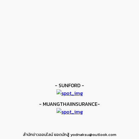
โมโลนีย์ ครองแชมป์โลก IBF
kee yodmuaylok
-
11 มิถุนายน 2026
ข่าวดัง
ยาบูกิ ป้อง IBF ชนะแต้ม คาลิกซ์โต
kee yodmuaylok
-
11 มิถุนายน 2026
ข่าวมวย
เมสัน ป้องไฟต์บังคับกับ คอร์ดินา
kee yodmuaylok
-
6 มิถุนายน 2026
- SUNFORD -
- MUANGTHAIINSURANCE-
สำนักข่าวออนไลน์ ยอดนักสู้ yodnaksu@outlook.com