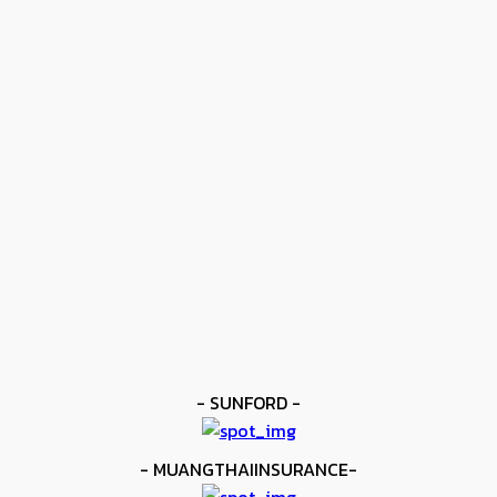
ข่าวดัง
โมโลนีย์ ครองแชมป์โลก IBF
kee yodmuaylok
-
11 มิถุนายน 2026
ข่าวดัง
ยาบูกิ ป้อง IBF ชนะแต้ม คาลิกซ์โต
kee yodmuaylok
-
11 มิถุนายน 2026
ข่าวมวย
เมสัน ป้องไฟต์บังคับกับ คอร์ดินา
kee yodmuaylok
-
6 มิถุนายน 2026
- SUNFORD -
- MUANGTHAIINSURANCE-