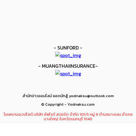
ข่าวมวย
เมสัน ป้องไฟต์บังคับกับ คอร์ดินา
kee yodmuaylok
-
6 มิถุนายน 2026
- SUNFORD -
- MUANGTHAIINSURANCE-
สำนักข่าวออนไลน์ ยอดนักสู้ yodnaksu@outlook.com
© Copyright - Yodnaksu.com
โฆษณาบนเวปไซดฺ์ บริษัท อัพไรท์ สปอร์ต จำกัด 101/5 หมู่ 9 ตำบลบางเลน อำเภอ
บางใหญ่ จังหวัดนนทบุรี 11140