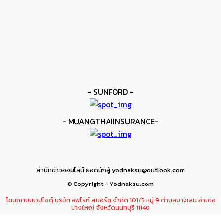
ยาบูกิ ป้อง IBF ชนะแต้ม คาลิกซ์โต
kee yodmuaylok
-
11 มิถุนายน 2026
ข่าวมวย
เมสัน ป้องไฟต์บังคับกับ คอร์ดินา
kee yodmuaylok
-
6 มิถุนายน 2026
- SUNFORD -
- MUANGTHAIINSURANCE-
สำนักข่าวออนไลน์ ยอดนักสู้ yodnaksu@outlook.com
© Copyright - Yodnaksu.com
โฆษณาบนเวปไซดฺ์ บริษัท อัพไรท์ สปอร์ต จำกัด 101/5 หมู่ 9 ตำบลบางเลน อำเภอ
บางใหญ่ จังหวัดนนทบุรี 11140