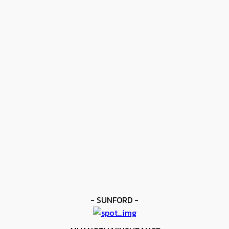
- ปุ๋ยไข่มุกตราเรือใบไข่มุก -
ข่าวดัง
โมโลนีย์ ครองแชมป์โลก IBF
kee yodmuaylok
-
11 มิถุนายน 2026
ข่าวดัง
ยาบูกิ ป้อง IBF ชนะแต้ม คาลิกซ์โต
kee yodmuaylok
-
11 มิถุนายน 2026
ข่าวมวย
เมสัน ป้องไฟต์บังคับกับ คอร์ดินา
kee yodmuaylok
-
6 มิถุนายน 2026
- SUNFORD -