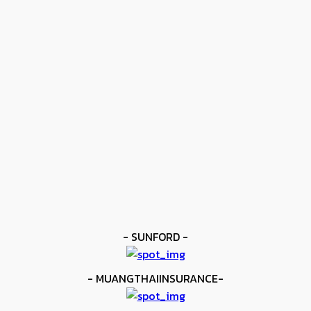
ข่าวดัง
โมโลนีย์ ครองแชมป์โลก IBF
kee yodmuaylok
-
11 มิถุนายน 2026
ข่าวดัง
ยาบูกิ ป้อง IBF ชนะแต้ม คาลิกซ์โต
kee yodmuaylok
-
11 มิถุนายน 2026
ข่าวมวย
เมสัน ป้องไฟต์บังคับกับ คอร์ดินา
kee yodmuaylok
-
6 มิถุนายน 2026
- SUNFORD -
- MUANGTHAIINSURANCE-