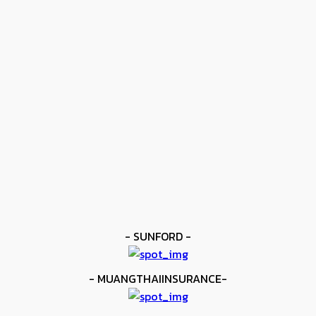
ข่าวดัง
โมโลนีย์ ครองแชมป์โลก IBF
kee yodmuaylok
-
11 มิถุนายน 2026
ข่าวดัง
ยาบูกิ ป้อง IBF ชนะแต้ม คาลิกซ์โต
kee yodmuaylok
-
11 มิถุนายน 2026
ข่าวมวย
เมสัน ป้องไฟต์บังคับกับ คอร์ดินา
kee yodmuaylok
-
6 มิถุนายน 2026
- SUNFORD -
- MUANGTHAIINSURANCE-