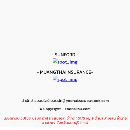
ยาบูกิ ป้อง IBF ชนะแต้ม คาลิกซ์โต
kee yodmuaylok
-
11 มิถุนายน 2026
ข่าวมวย
เมสัน ป้องไฟต์บังคับกับ คอร์ดินา
kee yodmuaylok
-
6 มิถุนายน 2026
- SUNFORD -
- MUANGTHAIINSURANCE-
สำนักข่าวออนไลน์ ยอดนักสู้ yodnaksu@outlook.com
© Copyright - Yodnaksu.com
โฆษณาบนเวปไซดฺ์ บริษัท อัพไรท์ สปอร์ต จำกัด 101/5 หมู่ 9 ตำบลบางเลน อำเภอ
บางใหญ่ จังหวัดนนทบุรี 11140