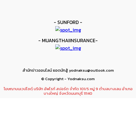
kee yodmuaylok
-
6 มิถุนายน 2026
- SUNFORD -
- MUANGTHAIINSURANCE-
สำนักข่าวออนไลน์ ยอดนักสู้ yodnaksu@outlook.com
© Copyright - Yodnaksu.com
โฆษณาบนเวปไซดฺ์ บริษัท อัพไรท์ สปอร์ต จำกัด 101/5 หมู่ 9 ตำบลบางเลน อำเภอ
บางใหญ่ จังหวัดนนทบุรี 11140