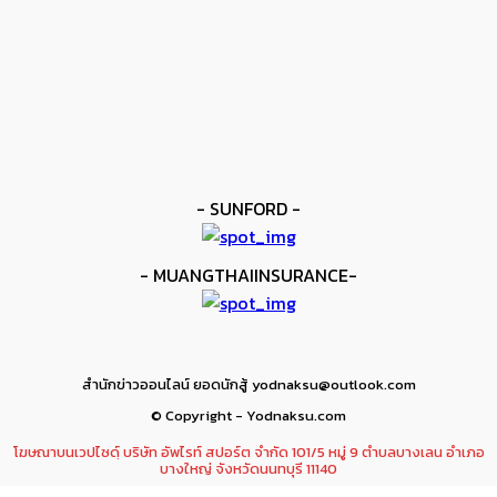
ยาบูกิ ป้อง IBF ชนะแต้ม คาลิกซ์โต
kee yodmuaylok
-
11 มิถุนายน 2026
ข่าวมวย
เมสัน ป้องไฟต์บังคับกับ คอร์ดินา
kee yodmuaylok
-
6 มิถุนายน 2026
- SUNFORD -
- MUANGTHAIINSURANCE-
สำนักข่าวออนไลน์ ยอดนักสู้ yodnaksu@outlook.com
© Copyright - Yodnaksu.com
โฆษณาบนเวปไซดฺ์ บริษัท อัพไรท์ สปอร์ต จำกัด 101/5 หมู่ 9 ตำบลบางเลน อำเภอ
บางใหญ่ จังหวัดนนทบุรี 11140