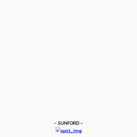
kee yodmuaylok
-
17 มิถุนายน 2026
- ปุ๋ยไข่มุกตราเรือใบไข่มุก -
ข่าวดัง
โมโลนีย์ ครองแชมป์โลก IBF
kee yodmuaylok
-
11 มิถุนายน 2026
ข่าวดัง
ยาบูกิ ป้อง IBF ชนะแต้ม คาลิกซ์โต
kee yodmuaylok
-
11 มิถุนายน 2026
ข่าวมวย
เมสัน ป้องไฟต์บังคับกับ คอร์ดินา
kee yodmuaylok
-
6 มิถุนายน 2026
- SUNFORD -