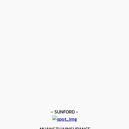
- ปุ๋ยไข่มุกตราเรือใบไข่มุก -
ข่าวดัง
โมโลนีย์ ครองแชมป์โลก IBF
kee yodmuaylok
-
11 มิถุนายน 2026
ข่าวดัง
ยาบูกิ ป้อง IBF ชนะแต้ม คาลิกซ์โต
kee yodmuaylok
-
11 มิถุนายน 2026
ข่าวมวย
เมสัน ป้องไฟต์บังคับกับ คอร์ดินา
kee yodmuaylok
-
6 มิถุนายน 2026
- SUNFORD -
- MUANGTHAIINSURANCE-